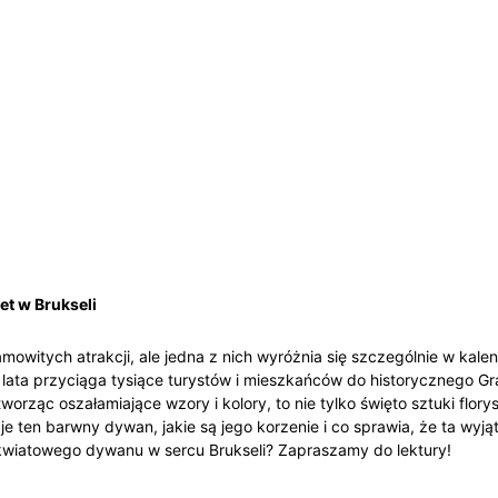
et w Brukseli
samowitych atrakcji, ale jedna z nich wyróżnia się szczególnie w kal
lata przyciąga tysiące turystów i mieszkańców do historycznego Gr
worząc oszałamiające wzory i kolory, to nie tylko święto sztuki flor
aje ten barwny dywan, jakie są jego korzenie i co sprawia, że ta wy
 kwiatowego dywanu w sercu Brukseli? Zapraszamy do lektury!