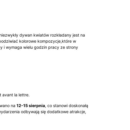
n niezwykły dywan kwiatów rozkładany jest na
ą podziwiać kolorowe kompozycje,które w
ny i wymaga wielu godzin pracy ze strony
vant la lettre.
nowano na
12-15 sierpnia
, co stanowi doskonałą
 wydarzenia odbywają się dodatkowe atrakcje,