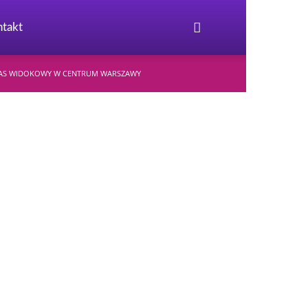
takt
ARAS WIDOKOWY W CENTRUM WARSZAWY