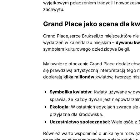
wyjątkowym połączeniem tradycji i nowoczesno
zachwytu.
Grand Place jako scena dla kw
Grand Place,serce Brukseli,to miejsce,które n
wydarzeń w kalendarzu miejskim –
dywanu kw
symbolem kulturowego dziedzictwa Belgii.
Malownicze otoczenie Grand Place dodaje chwa
się prawdziwą artystyczną interpretacją tego 
dobierają
kilka milionów
kwiatów, tworząc mis
Symbolika kwiatów:
Kwiaty używane w dywan
sprawia, że każdy dywan jest niepowtarzal
Ekologia:
W ostatnich edycjach zwraca się c
przyjazne dla środowiska.
Uczestnictwo społeczności:
Wiele osób z B
Również warto wspomnieć o unikalnym rozwiązan
pozwala na stworzenie takiego dzieła sztuki w