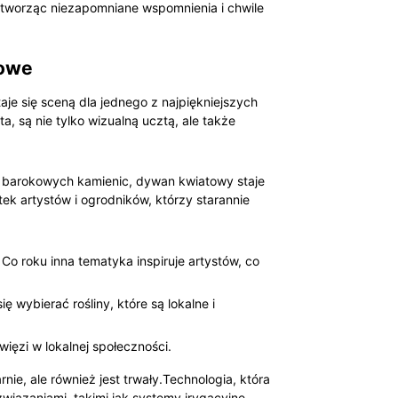
 tworząc niezapomniane wspomnienia i chwile
kowe
je się sceną dla jednego z najpiękniejszych
ta, są nie tylko wizualną ucztą, ale także
z barokowych kamienic, dywan kwiatowy staje
ek artystów i ogrodników, którzy starannie
o roku inna tematyka inspiruje artystów, co
wybierać rośliny, które są lokalne i
ięzi w lokalnej społeczności.
e, ale również jest trwały.Technologia, która
wiązaniami, takimi jak systemy irygacyjne,