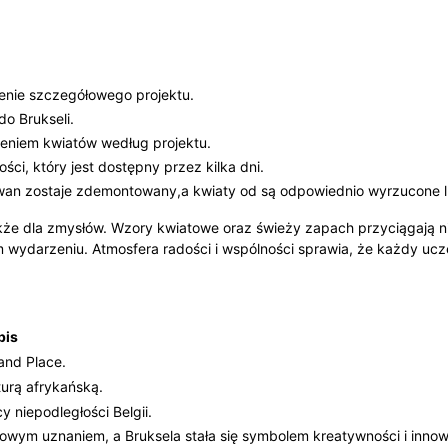
nie szczegółowego projektu.
do Brukseli.
żeniem kwiatów według projektu.
ci, który jest dostępny przez kilka dni.
an zostaje zdemontowany,a kwiaty od są odpowiednio wyrzucone l
także dla zmysłów. Wzory kwiatowe oraz świeży zapach przyciągają ni
m wydarzeniu. Atmosfera radości i wspólności sprawia, że każdy ucz
pis
and Place.
turą afrykańską.
y niepodległości Belgii.
wym uznaniem, a Bruksela stała się symbolem kreatywności i innowac