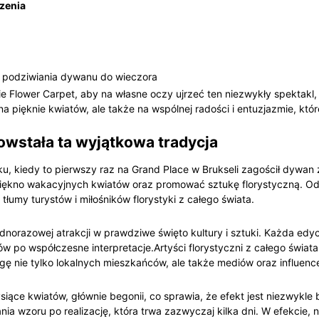
zenia
 podziwiania dywanu do wieczora
Flower Carpet, aby na własne oczy ujrzeć ten niezwykły spektakl, 
na pięknie kwiatów, ale także na wspólnej radości i entuzjazmie, któ
powstała ta wyjątkowa tradycja
oku, kiedy to pierwszy raz na Grand Place w Brukseli zagościł dyw
piękno wakacyjnych kwiatów oraz promować sztukę florystyczną. Od t
tłumy turystów i miłośników florystyki z całego świata.
 jednorazowej atrakcji w prawdziwe święto kultury i sztuki. Każda ed
w po współczesne interpretacje.Artyści florystyczni z całego świa
gę nie tylko lokalnych mieszkańców, ale także mediów oraz influenc
ysiące kwiatów, głównie begonii, co sprawia, że efekt jest niezwyk
a wzoru po realizację, która trwa zazwyczaj kilka dni. W efekcie, n