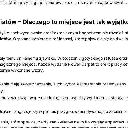
ści, które przyciąga pasjonatów sztuki z różnych zakątków świata,
iatów – Dlaczego to miejsce jest tak wyjąt
ie tylko zachwyca swoim architektonicznym bogactwem,ale również sta
iatów
. Ogromne kobierce z roślinności, które pojawiają się co dwa la
ły temu unikalnemu zjawisku. W otoczeniu gotyckiego ratusza ora
magicznego miejsca. Każde wydanie Flower Carpet to efekt pracy set
ternie wykonane wzory.
ie mają swoje znaczenie, a ich wybór jest starannie przemyślany. C
ny.
oraz większą uwagę na ekologiczne aspekty wydarzenia, starając się 
rukseli angażuje się w proces przygotowania dywanu, co zacieśnia w
iu, które sprawia, że dywan kwiatów nie tylko wygląda spektakularni
 sercu miasta, to połączenie tradycyjnych metod z nowoczesnymi roz