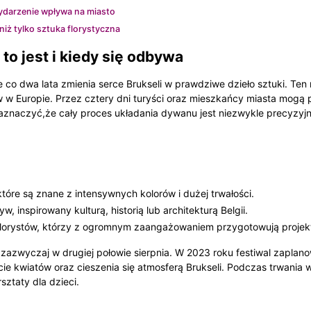
wydarzenie wpływa na miasto
niż tylko sztuka florystyczna
to jest i kiedy się odbywa
e co dwa lata zmienia serce Brukseli w prawdziwe dzieło sztuki. Te
ów w Europie. Przez cztery dni turyści oraz mieszkańcy miasta mog
zaznaczyć,że cały proces układania dywanu jest niezwykle precyzyj
które są znane z intensywnych kolorów i dużej trwałości.
, inspirowany kulturą, historią lub architekturą Belgii.
lorystów, którzy z ogromnym zaangażowaniem przygotowują projekt a
 zazwyczaj w drugiej połowie sierpnia. W 2023 roku festiwal zapla
ie kwiatów oraz cieszenia się atmosferą Brukseli. Podczas trwania
sztaty dla dzieci.