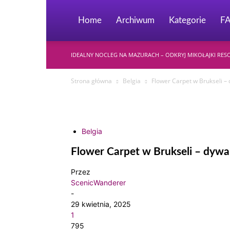
Home
Archiwum
Kategorie
F
IDEALNY NOCLEG NA MAZURACH – ODKRYJ MIKOŁAJKI RES
Strona główna
Belgia
Flower Carpet w Brukseli –
Belgia
Flower Carpet w Brukseli – dyw
Przez
ScenicWanderer
-
29 kwietnia, 2025
1
795