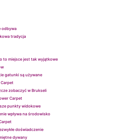
ię odbywa
tkowa tradycja
o to miejsce jest tak wyjątkowe
ów
ie gatunki są używane
 Carpet
zcze zobaczyć w Brukseli
ower Carpet
epsze punkty widokowe
zenie wpływa na środowisko
Carpet
niezwykłe doświadczenie
amiętne dywany