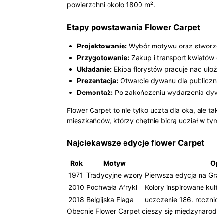
powierzchni około 1800 m².
Etapy powstawania Flower Carpet
Projektowanie:
Wybór motywu oraz stworze
Przygotowanie:
Zakup i transport kwiatów 
Układanie:
Ekipa florystów pracuje nad uło
Prezentacja:
Otwarcie dywanu dla publicznoś
Demontaż:
Po zakończeniu wydarzenia dyw
Flower Carpet to nie tylko uczta dla oka, ale 
mieszkańców, którzy chętnie biorą udział w ty
Najciekawsze edycje flower Carpet
Rok
Motyw
O
1971
Tradycyjne wzory
Pierwsza edycja na Gr
2010
Pochwała Afryki
Kolory inspirowane kul
2018
Belgijska Flaga
uczczenie 186. rocznic
Obecnie Flower Carpet cieszy się międzynarodo