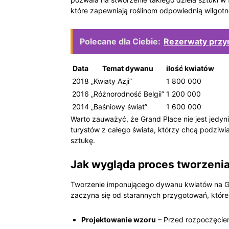
które zapewniają roślinom odpowiednią wilgot
Polecane dla Ciebie:
Rezerwaty przyr
Data
Temat dywanu
ilość kwiatów
2018
„Kwiaty Azji”
1 800 000
2016
„Różnorodność Belgii”
1 200 000
2014
„Baśniowy świat”
1 600 000
Warto zauważyć, że Grand Place nie jest jedyn
turystów z całego świata, którzy chcą podziwia
sztukę.
Jak wygląda proces tworzeni
Tworzenie imponującego dywanu kwiatów na Gra
zaczyna się od starannych przygotowań, które
Projektowanie wzoru
– Przed rozpoczęciem