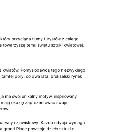
który przyciąga tłumy turystów z całego
re towarzyszą temu świętu sztuki kwiatowej.
an z kwiatów. Pomysłodawcą tego niezwykłego
amtej pory, co dwa lata, brukselski rynek
ycja ma swój unikalny motyw, inspirowany
ta mają okazję zaprezentować swoje
erów.
le barwny i zjawiskowy. Każda edycja wymaga
a grand Place powstaje dzieło sztuki o