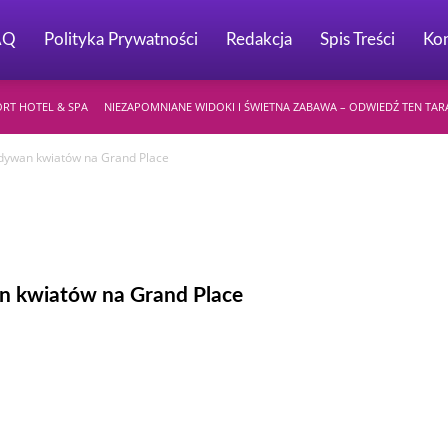
AQ
Polityka Prywatności
Redakcja
Spis Treści
Kon
ORT HOTEL & SPA
NIEZAPOMNIANE WIDOKI I ŚWIETNA ZABAWA – ODWIEDŹ TEN T
 dywan kwiatów na Grand Place
an kwiatów na Grand Place